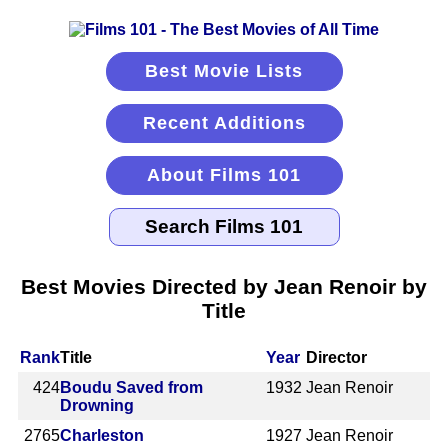
Best Movie Lists
Recent Additions
About Films 101
Best Movies Directed by Jean Renoir by
Title
Rank
Title
Year
Director
424
Boudu Saved from
1932
Jean Renoir
Drowning
2765
Charleston
1927
Jean Renoir