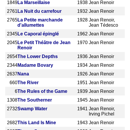
1849
La Marseillaise
1938
Jean Renoir
2761
La Nuit du carrefour
1932
Jean Renoir
2765
La Petite marchande
1928
Jean Renoir,
d'allumettes
Jean Tédesco
2345
Le Caporal épinglé
1962
Jean Renoir
2045
Le Petit Théâtre de Jean
1970
Jean Renoir
Renoir
2654
The Lower Depths
1936
Jean Renoir
2344
Madame Bovary
1934
Jean Renoir
2637
Nana
1926
Jean Renoir
660
The River
1951
Jean Renoir
6
The Rules of the Game
1939
Jean Renoir
1308
The Southerner
1945
Jean Renoir
2732
Swamp Water
1941
Jean Renoir,
Irving Pichel
2682
This Land Is Mine
1943
Jean Renoir