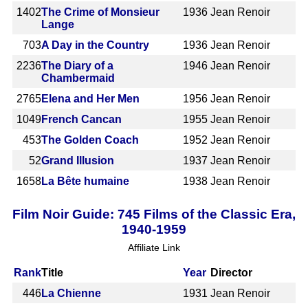
1402
The Crime of Monsieur
1936
Jean Renoir
Lange
703
A Day in the Country
1936
Jean Renoir
2236
The Diary of a
1946
Jean Renoir
Chambermaid
2765
Elena and Her Men
1956
Jean Renoir
1049
French Cancan
1955
Jean Renoir
453
The Golden Coach
1952
Jean Renoir
52
Grand Illusion
1937
Jean Renoir
1658
La Bête humaine
1938
Jean Renoir
Film Noir Guide: 745 Films of the Classic Era,
1940-1959
Affiliate Link
Rank
Title
Year
Director
446
La Chienne
1931
Jean Renoir