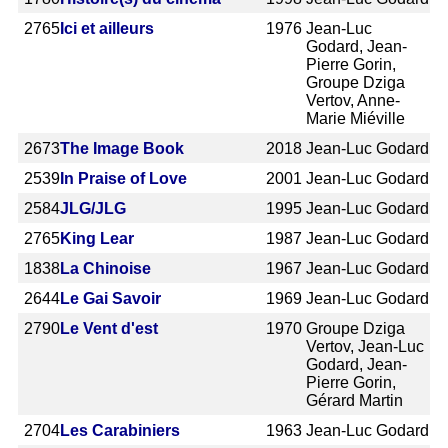
2765
Ici et ailleurs
1976
Jean-Luc
Godard, Jean-
Pierre Gorin,
Groupe Dziga
Vertov, Anne-
Marie Miéville
2673
The Image Book
2018
Jean-Luc Godard
2539
In Praise of Love
2001
Jean-Luc Godard
2584
JLG/JLG
1995
Jean-Luc Godard
2765
King Lear
1987
Jean-Luc Godard
1838
La Chinoise
1967
Jean-Luc Godard
2644
Le Gai Savoir
1969
Jean-Luc Godard
2790
Le Vent d'est
1970
Groupe Dziga
Vertov, Jean-Luc
Godard, Jean-
Pierre Gorin,
Gérard Martin
2704
Les Carabiniers
1963
Jean-Luc Godard